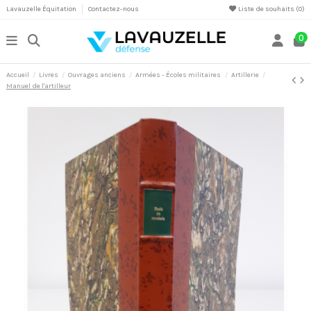
Lavauzelle Équitation
Contactez-nous
Liste de souhaits (
0
)
0
Accueil
Livres
Ouvrages anciens
Armées - Écoles militaires
Artillerie
Manuel de l'artilleur