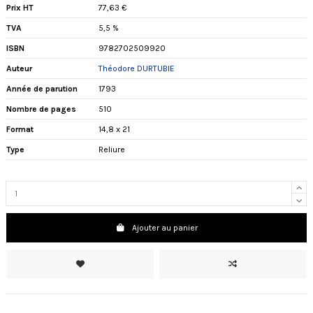
Prix HT
77,63 €
TVA
5,5 %
ISBN
9782702509920
Auteur
Théodore DURTUBIE
Année de parution
1793
Nombre de pages
510
Format
14,8 x 21
Type
Reliure
Ajouter au panier