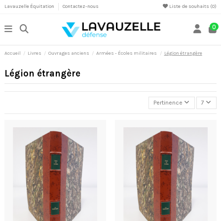
Lavauzelle Équitation
Contactez-nous
Liste de souhaits (
0
)
0
Accueil
Livres
Ouvrages anciens
Armées - Écoles militaires
Légion étrangère
Légion étrangère
Pertinence
7