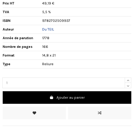
Prix HT
49,19 €
TVA
5,5 %
ISBN
9782702509937
Auteur
Du TEIL
Année de parution
1778
Nombre de pages
166
Format
14,8 x 21
Type
Reliure
Ajouter au panier