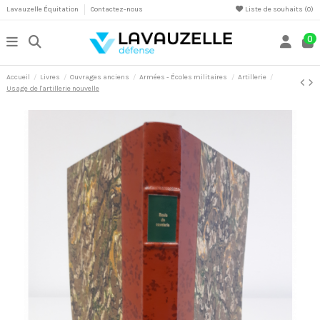
Lavauzelle Équitation
Contactez-nous
Liste de souhaits (
0
)
0
Accueil
Livres
Ouvrages anciens
Armées - Écoles militaires
Artillerie
Usage de l'artillerie nouvelle