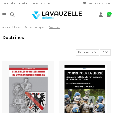
Lavauzelle Équitation
Contactez-nous
Liste de souhaits (
0
)
0
Accueil
Livres
Guides pratiques
Doctrines
Doctrines
Pertinence
3