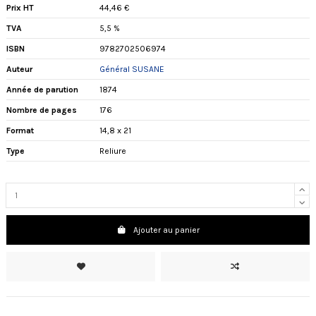
Prix HT
44,46 €
TVA
5,5 %
ISBN
9782702506974
Auteur
Général SUSANE
Année de parution
1874
Nombre de pages
176
Format
14,8 x 21
Type
Reliure
Ajouter au panier