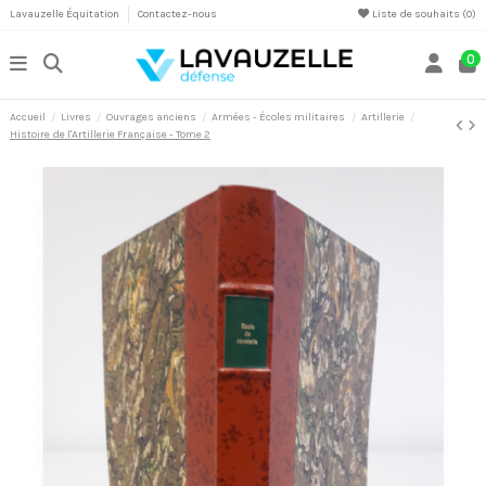
Lavauzelle Équitation
Contactez-nous
Liste de souhaits (
0
)
0
Accueil
Livres
Ouvrages anciens
Armées - Écoles militaires
Artillerie
Histoire de l'Artillerie Française - Tome 2