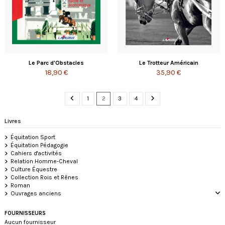
Le Parc d'Obstacles
Le Trotteur Américain
18,90 €
35,90 €
1
2
3
4
Livres
Équitation Sport
Équitation Pédagogie
Cahiers d'activités
Relation Homme-Cheval
Culture Équestre
Collection Rois et Rênes
Roman
Ouvrages anciens
FOURNISSEURS
Aucun fournisseur