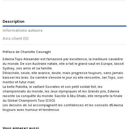
Description
Informations auteure
Avis client
(0)
Préface de Charlotte Casiraghi
Edwina Tops-Alexander est l'amazone par excellence, la meilleure cavalière
du monde. De son Australie natale, elle a fait le grand saut en Europe, laissé
Sydney, ses amis et sa famille.
Déracinée, seule, elle avance, doute, mais progresse toujours, sans jamais
baisser les bras. Sa carrière s'envole le jour où elle rencontre, Jan Tops, son
mentor et futur mari.
La belle Pialotta, le vaillant Socrates et son petit soldat Itot, les
championnats du monde, les Jeux olympiques et les Grands prix, Edwina
raconte sa conquête du monde. Sacrée à Abu Dhabi, elle remporte la finale
du Global Champion's Tour (CSO).
Les dessins de Jul accompagnent les confidences et les conseils d'Edwina
toujours avec humour et tendresse.
Vous aimerez aussi