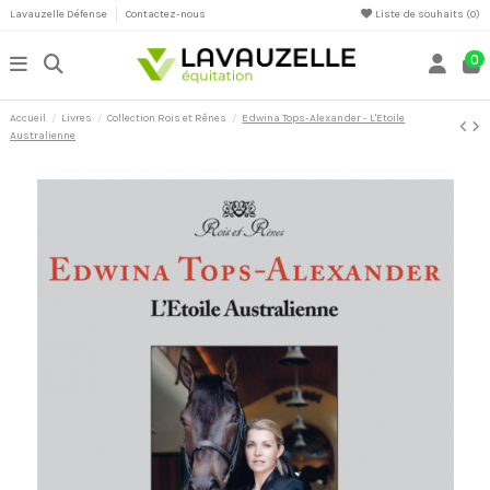
Lavauzelle Défense
Contactez-nous
Liste de souhaits (
0
)
0
Accueil
Livres
Collection Rois et Rênes
Edwina Tops-Alexander - L'Etoile
Australienne