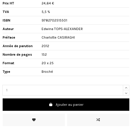
Prix HT
24,64 €
TVA
5,5 %
ISBN
9782702515501
Auteur
Edwina TOPS-ALEXANDER
Préface
Charlotte CASIRAGHI
Année de parution
2012
Nombre de pages
152
Format
20 x 25
Type
Broché
Ajouter au panier