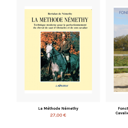
La Méthode Némethy
Fonc
Cavali
27,00 €