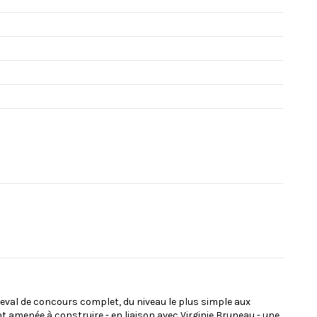
heval de concours complet, du niveau le plus simple aux
amenée à construire - en liaison avec Virginie Bruneau - une