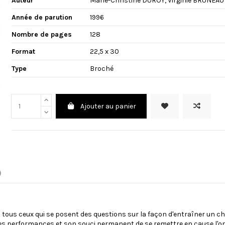
Auteur
Marie-Christine DUROY
,
Virginie BRUNEAU
Année de parution
1996
Nombre de pages
128
Format
22,5 x 30
Type
Broché
Ajouter au panier
)
 à tous ceux qui se posent des questions sur la façon d'entraîner un c
es performances et son souci permanent de se remettre en cause l'ont 