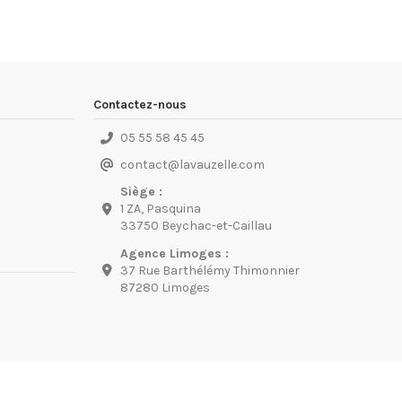
Contactez-nous
05 55 58 45 45
contact
@
lavauzelle.com
Siège :
1 ZA, Pasquina
33750 Beychac-et-Caillau
Agence Limoges :
37 Rue Barthélémy Thimonnier
87280 Limoges