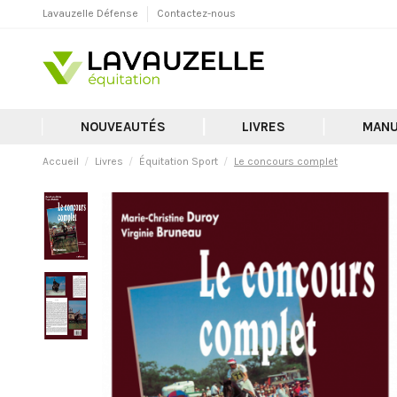
Lavauzelle Défense
Contactez-nous
NOUVEAUTÉS
LIVRES
MANU
Accueil
Livres
Équitation Sport
Le concours complet