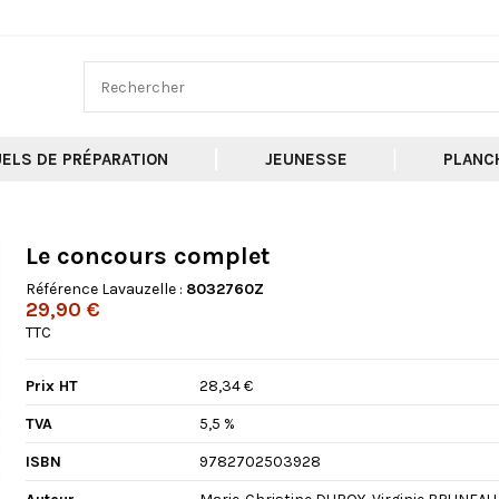
ELS DE PRÉPARATION
JEUNESSE
PLANC
Le concours complet
Référence Lavauzelle :
8032760Z
29,90 €
TTC
Prix HT
28,34 €
TVA
5,5 %
ISBN
9782702503928