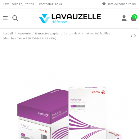
Lavauzelle Équitation
Contactez-nous
Liste de souhaits (
0
)
0
Accueil
Papeterie
Ramettes papier
Carton de 5 ramettes 500 feuilles
blanches Xerox PERFORMER A3 - 80g