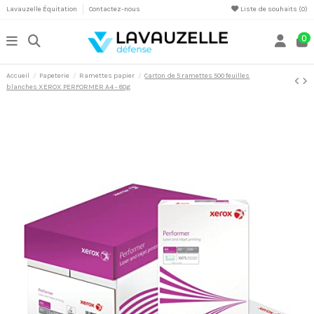
Lavauzelle Équitation
Contactez-nous
Liste de souhaits (
0
)
0
Accueil
Papeterie
Ramettes papier
Carton de 5 ramettes 500 feuilles
blanches XEROX PERFORMER A4 - 80g