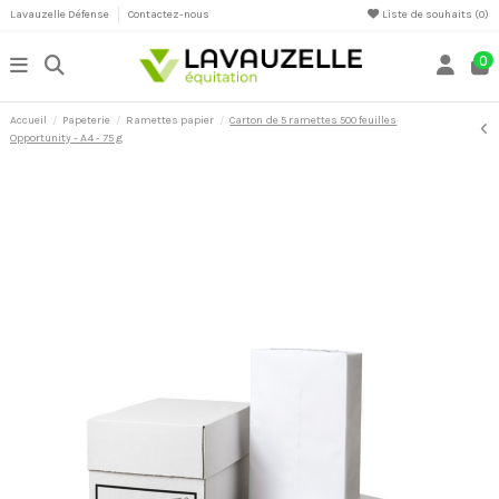
Lavauzelle Défense
Contactez-nous
Liste de souhaits (
0
)
0
Accueil
Papeterie
Ramettes papier
Carton de 5 ramettes 500 feuilles
Opportunity - A4 - 75 g