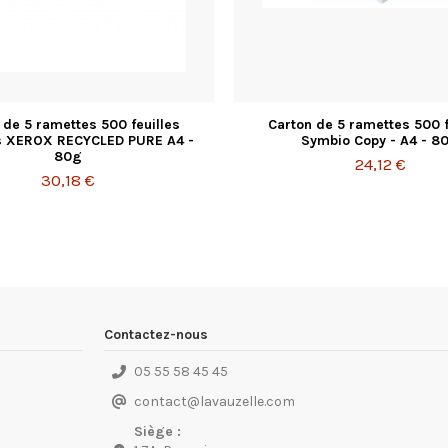
 de 5 ramettes 500 feuilles
Carton de 5 ramettes 500 f
s XEROX RECYCLED PURE A4 -
Symbio Copy - A4 - 8
80g
24,12 €
30,18 €
Contactez-nous
05 55 58 45 45
contact
@
lavauzelle.com
Siège :