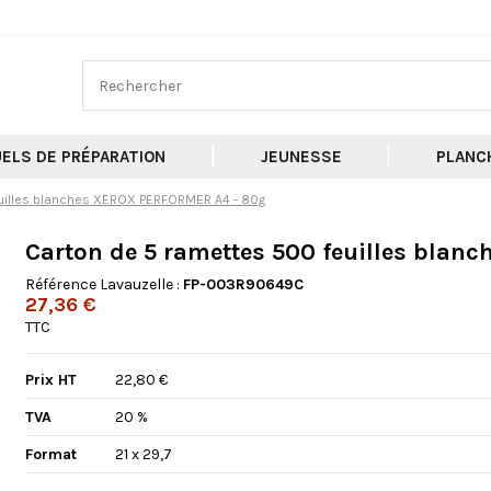
ELS DE PRÉPARATION
JEUNESSE
PLANC
euilles blanches XEROX PERFORMER A4 - 80g
Carton de 5 ramettes 500 feuilles bla
Référence Lavauzelle :
FP-003R90649C
27,36 €
TTC
Prix HT
22,80 €
TVA
20 %
Format
21 x 29,7