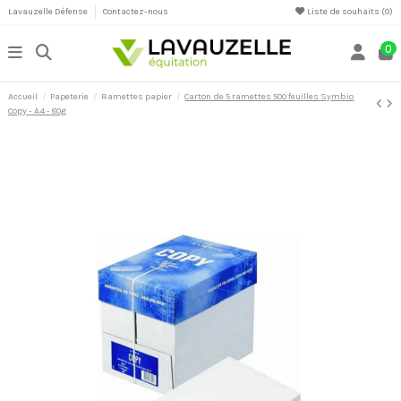
Lavauzelle Défense
Contactez-nous
Liste de souhaits (
0
)
0
Accueil
Papeterie
Ramettes papier
Carton de 5 ramettes 500 feuilles Symbio
Copy - A4 - 80g