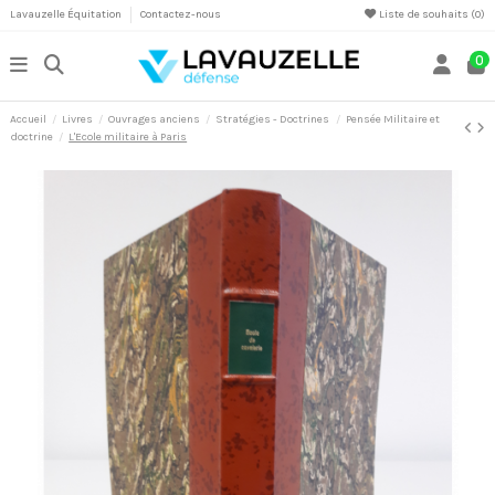
Lavauzelle Équitation
Contactez-nous
Liste de souhaits (
0
)
0
Accueil
Livres
Ouvrages anciens
Stratégies - Doctrines
Pensée Militaire et
doctrine
L'Ecole militaire à Paris