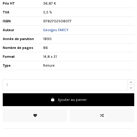
Prix HT
36,87 €
TVA
5,5 %
ISBN
9782702508077
Auteur
Georges FARCY
Année de parution
1890
Nombre de pages
86
Format
14,8 x 21
Type
Reliure
Ajouter au panier