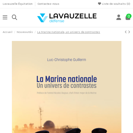
Lavauzelle Équitation
Contactez-nous
Liste de souhaits (
0
)
0
Accueil
Nouveautés
La Marine nationale, un univers de contrastes