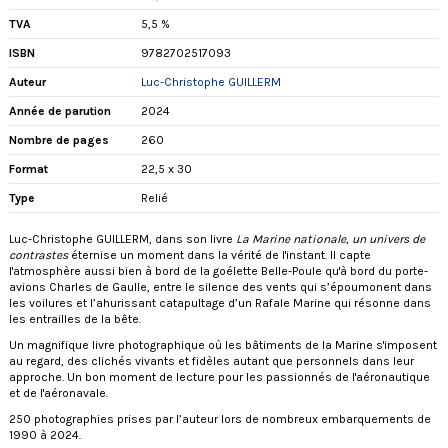
TVA
5,5 %
ISBN
9782702517093
Auteur
Luc-Christophe GUILLERM
Année de parution
2024
Nombre de pages
260
Format
22,5 x 30
Type
Relié
Luc-Christophe GUILLERM, dans son livre
La Marine nationale, un univers de
contrastes
éternise un moment dans la vérité de l'instant. Il capte
l'atmosphère aussi bien à bord de la goélette Belle-Poule qu'à bord du porte-
avions Charles de Gaulle, entre le silence des vents qui s’époumonent dans
les voilures et l’ahurissant catapultage d’un Rafale Marine qui résonne dans
les entrailles de la bête.
Un magnifique livre photographique où les bâtiments de la Marine s'imposent
au regard, des clichés vivants et fidèles autant que personnels dans leur
approche. Un bon moment de lecture pour les passionnés de l'aéronautique
et de l'aéronavale.
250 photographies prises par l’auteur lors de nombreux embarquements de
1990 à 2024.