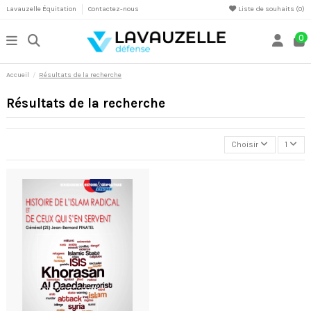
Lavauzelle Équitation
Contactez-nous
Liste de souhaits (
0
)
0
Accueil
Résultats de la recherche
Résultats de la recherche
Choisir
1