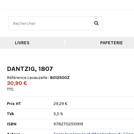
LIVRES
PAPETERIE
DANTZIG, 1807
Référence Lavauzelle :
8012500Z
30,90 €
TTC
Prix HT
29,29 €
TVA
5,5 %
ISBN
9782702510919