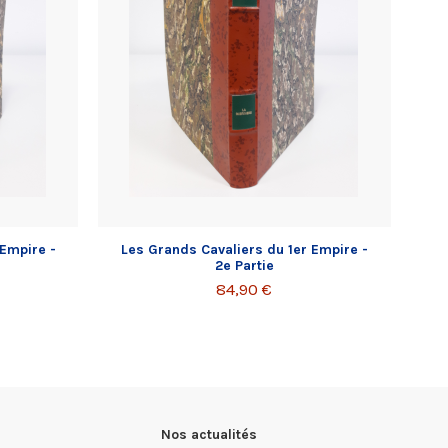
 Empire -
Les Grands Cavaliers du 1er Empire -
2e Partie
84,90 €
Nos actualités