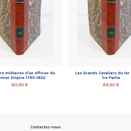
s militaires d'un officier du
Les Grands Cavaliers du 1er
emier Empire 1795-1832
1re Partie
60,90 €
84,90 €
Contactez-nous