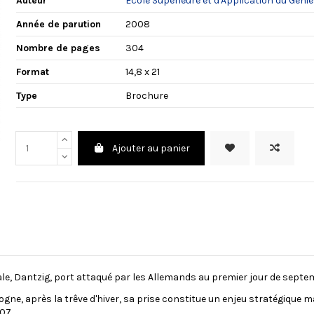
Auteur
Ecole Supérieure et d'Application du Génie
Année de parution
2008
Nombre de pages
304
Format
14,8 x 21
Type
Brochure
Ajouter au panier
, Dantzig, port attaqué par les Allemands au premier jour de septembr
logne, après la trêve d'hiver, sa prise constitue un enjeu stratégique
07.