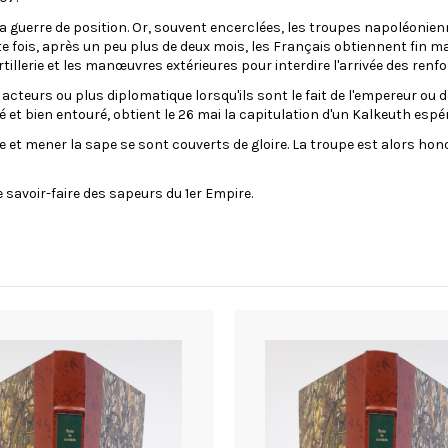
a guerre de position. Or, souvent encerclées, les troupes napoléonienne
 fois, après un peu plus de deux mois, les Français obtiennent fin ma
llerie et les manœuvres extérieures pour interdire l'arrivée des renfo
acteurs ou plus diplomatique lorsqu'ils sont le fait de l'empereur ou 
lé et bien entouré, obtient le 26 mai la capitulation d'un Kalkeuth es
e et mener la sape se sont couverts de gloire. La troupe est alors hono
e savoir-faire des sapeurs du 1er Empire.