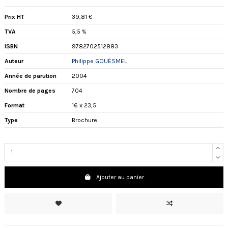
Prix HT
39,81 €
TVA
5,5 %
ISBN
9782702512883
Auteur
Philippe GOUËSMEL
Année de parution
2004
Nombre de pages
704
Format
16 x 23,5
Type
Brochure
Ajouter au panier