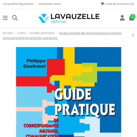
Lavauzelle Équitation
Contactez-nous
Liste de souhaits (
0
)
0
Accueil
Livres
Guides pratiques
Guide pratique de correspondance militaire,
communication et relations publiques