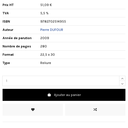
Prix HT
51,09 €
TVA
5,5 %
ISBN
9782702514955
Auteur
Pierre DUFOUR
Année de parution
2009
Nombre de pages
280
Format
22,5 x 30
Type
Reliure
Ajouter au panier