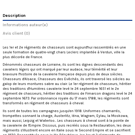
Description
Informations auteur(e)
Avis client
(0)
Les 1er et 2e régiments de chasseurs sont aujourd'hui rassemblés en une
seule formation de quatre-vingt chars Leclerc implantée à Verdun, ville la
plus décorée de France.
Dénommés chasseurs de Lorraine, ils sont les dignes descendants des
cavaliers légers qui ont marqué par leur audace, leur témérité et leur
bravoure l'histoire de la cavalerie française depuis plus de deux siècles.
Chasseurs d'Alsace, Chasseurs des Evêchés, ils ont traversé les siècles au
galop de leurs montures sabre au clair. Le 1er régiment de chasseurs, héritier
des traditions d'Humières cavalerie levé le 24 septembre 1651 et le 2e
régiment de chasseurs, héritier des traditions de Fimarcon dragons levé le 24
septembre 1673. Par ordonnance royale du 17 mars 1788, les régiments sont
transformés en régiment de chasseurs à cheval.
Ils sont de toutes les campagnes jusqu'en 1918. Uniformes chamarrés,
trompettes sonnant la charge, Austerlitz, léna, Wagram, Eylau, la Moskowa,
mais aussi, Leipzig et Waterloo... Les chasseurs à cheval sont à la pointe de
la cavalerie de l'Empire. Dissous, puis recréés sous la Restauration, les deux
régiments s'illustrent encore en Italie sous le Second Empire et se sacrifient
en 1870. Reconstitués sous la IIIe République, les 1er et 2 régiments de