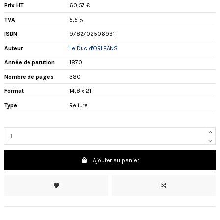
Prix HT
60,57 €
TVA
5,5 %
ISBN
9782702506981
Auteur
Le Duc d'ORLEANS
Année de parution
1870
Nombre de pages
380
Format
14,8 x 21
Type
Reliure
Ajouter au panier