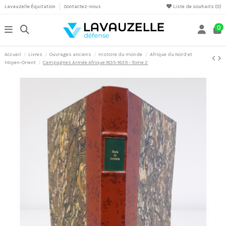
Lavauzelle Équitation
Contactez-nous
Liste de souhaits (
0
)
0
Accueil
Livres
Ouvrages anciens
Histoire du monde
Afrique du Nord et
Moyen-Orient
Campagnes Armée Afrique 1835-1839 - Tome 2