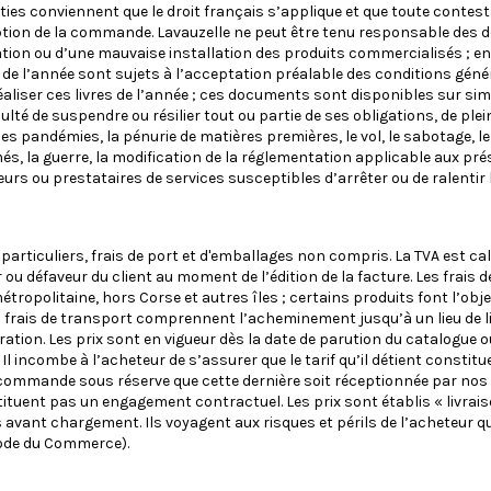
rties conviennent que le droit français s’applique et que toute contest
ception de la commande. Lavauzelle ne peut être tenu responsable des
ion ou d’une mauvaise installation des produits commercialisés ; en 
 de l’année sont sujets à l’acceptation préalable des conditions généra
réaliser ces livres de l’année ; ces documents sont disponibles sur 
té de suspendre ou résilier tout ou partie de ses obligations, de plei
 pandémies, la pénurie de matières premières, le vol, le sabotage, le b
més, la guerre, la modification de la réglementation applicable aux p
s ou prestataires de services susceptibles d’arrêter ou de ralentir 
s particuliers, frais de port et d'emballages non compris. La TVA est ca
ou défaveur du client au moment de l’édition de la facture. Les frais 
étropolitaine, hors Corse et autres îles ; certains produits font l’ob
s frais de transport comprennent l’acheminement jusqu’à un lieu de l
on. Les prix sont en vigueur dès la date de parution du catalogue ou s
 incombe à l’acheteur de s’assurer que le tarif qu’il détient constitue
 commande sous réserve que cette dernière soit réceptionnée par nos soi
nstituent pas un engagement contractuel. Les prix sont établis « livra
s avant chargement. Ils voyagent aux risques et périls de l’acheteur 
Code du Commerce).