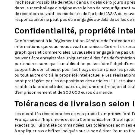
l’acheteur. Possibilité de retour dans un délai de 15 jours a
dans leur emballage d’origine avec le bon de retour figurant 
de réception suivant les modalités de l’article L133-3 du no
responsabilité ne peut pas être engagée au-delà de celles de 
Confidentialité, propriété int
Conformément à la Réglementation Générale de Protection des 
informations que vous nous avez transmises. Ce droit s'exerce 
graphiques et commerciales. Lavauzelle s’engage à ne pas uti
peuvent être enregistrées uniquement à des fins de formation 
partenaires sans que leur utilisation puisse faire l’objet d’un
support de son choix et pour tout pays de son choix les produi
ou tout autre droit à la propriété intellectuelle. Les réalisat
sont protégées par les dispositions des articles L111-1 et suiva
relatifs à la propriété des auteurs, est une contrefaçon et to
d'emprisonnement et de 300 000 euros d'amende.
Tolérances de livraison selon 
Les quantités réceptionnées de nos produits imprimés font l’ob
Française de l’Imprimerie et de la Communication Graphique : En
exactes qui lui ont été commandées. Les tolérances admises e
à appliquer aux chiffres indiqués sur le bon à tirer. Pour un ti