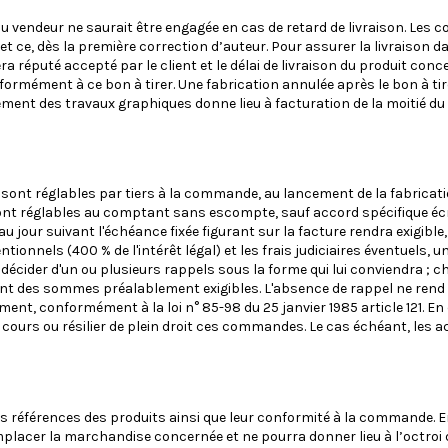
du vendeur ne saurait être engagée en cas de retard de livraison. Les
 ce, dès la première correction d’auteur. Pour assurer la livraison dan
ra réputé accepté par le client et le délai de livraison du produit conc
formément à ce bon à tirer. Une fabrication annulée après le bon à tire
ement des travaux graphiques donne lieu à facturation de la moitié 
t réglables par tiers à la commande, au lancement de la fabrication, 
ont réglables au comptant sans escompte, sauf accord spécifique écr
 jour suivant l'échéance fixée figurant sur la facture rendra exigibl
ntionnels (400 % de l'intérêt légal) et les frais judiciaires éventuels,
e, décider d'un ou plusieurs rappels sous la forme qui lui conviendra ; 
ent des sommes préalablement exigibles. L'absence de rappel ne rend
ement, conformément à la loi n° 85-98 du 25 janvier 1985 article 121. 
urs ou résilier de plein droit ces commandes. Le cas échéant, les a
tés, les références des produits ainsi que leur conformité à la comman
 remplacer la marchandise concernée et ne pourra donner lieu à l’octr