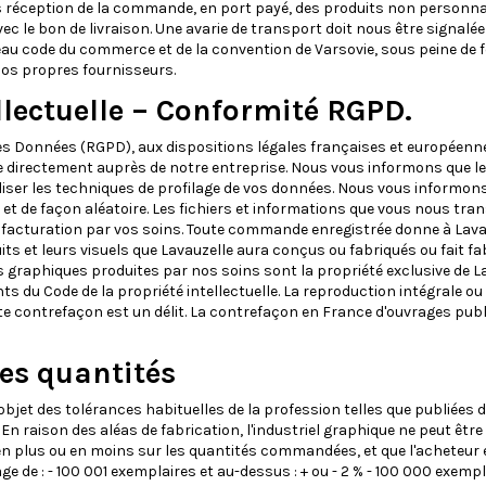
près réception de la commande, en port payé, des produits non personn
avec le bon de livraison. Une avarie de transport doit nous être sig
uveau code du commerce et de la convention de Varsovie, sous peine d
nos propres fournisseurs.
ellectuelle – Conformité RGPD.
Données (RGPD), aux dispositions légales françaises et européennes, 
directement auprès de notre entreprise. Nous vous informons que les d
liser les techniques de profilage de vos données. Nous vous informon
et de façon aléatoire. Les fichiers et informations que vous nous tran
e facturation par vos soins. Toute commande enregistrée donne à Lavauze
ts et leurs visuels que Lavauzelle aura conçus ou fabriqués ou fait fab
ions graphiques produites par nos soins sont la propriété exclusive de 
nts du Code de la propriété intellectuelle. La reproduction intégrale ou
ute contrefaçon est un délit. La contrefaçon en France d'ouvrages publ
les quantités
jet des tolérances habituelles de la profession telles que publiées d
 raison des aléas de fabrication, l'industriel graphique ne peut être 
n plus ou en moins sur les quantités commandées, et que l'acheteur 
rage de : - 100 001 exemplaires et au-dessus : + ou - 2 % - 100 000 exemp