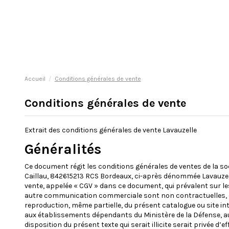
Accueil
Conditions générales de vente
Conditions générales de vente
Extrait des conditions générales de vente Lavauzelle
Généralités
Ce document régit les conditions générales de ventes de la soci
Caillau, 842615213 RCS Bordeaux, ci-après dénommée Lavauzell
vente, appelée « CGV » dans ce document, qui prévalent sur les
autre communication commerciale sont non contractuelles, et 
reproduction, même partielle, du présent catalogue ou site int
aux établissements dépendants du Ministère de la Défense, aux 
disposition du présent texte qui serait illicite serait privée d’