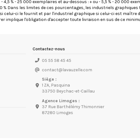
- 4,5 % - 25 000 exemplaires et au-dessous : + ou - 5,5 % - 20 000 exem
 10 % Dans les limites de ces pourcentages, les industriels graphiques 
 celui-ci le fournit et par l'industriel graphique si celui-ci est maître
er implique l'obligation d'accepter toute livraison en sus de ce minim
Contactez-nous
05 55 58 45 45
contact
@
lavauzelle.com
Siège :
1 ZA, Pasquina
33750 Beychac-et-Caillau
Agence Limoges :
37 Rue Barthélémy Thimonnier
87280 Limoges