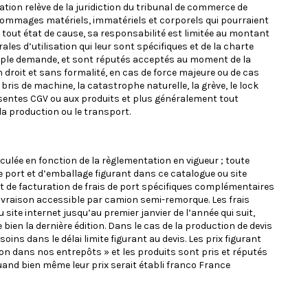
ation relève de la juridiction du tribunal de commerce de
 dommages matériels, immatériels et corporels qui pourraient
tout état de cause, sa responsabilité est limitée au montant
les d’utilisation qui leur sont spécifiques et de la charte
simple demande, et sont réputés acceptés au moment de la
n droit et sans formalité, en cas de force majeure ou de cas
ris de machine, la catastrophe naturelle, la grève, le lock
résentes CGV ou aux produits et plus généralement tout
la production ou le transport.
lculée en fonction de la règlementation en vigueur ; toute
de port et d’emballage figurant dans ce catalogue ou site
jet de facturation de frais de port spécifiques complémentaires
ivraison accessible par camion semi-remorque. Les frais
ite internet jusqu’au premier janvier de l’année qui suit,
 bien la dernière édition. Dans le cas de la production de devis
ns dans le délai limite figurant au devis. Les prix figurant
ison dans nos entrepôts » et les produits sont pris et réputés
quand bien même leur prix serait établi franco France