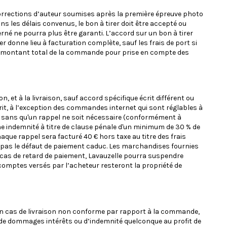
 corrections d’auteur soumises après la première épreuve photo
s les délais convenus, le bon à tirer doit être accepté ou
erné ne pourra plus être garanti. L’accord sur un bon à tirer
r donne lieu à facturation complète, sauf les frais de port si
du montant total de la commande pour prise en compte des
et à la livraison, sauf accord spécifique écrit différent ou
it, à l’exception des commandes internet qui sont réglables à
e, sans qu'un rappel ne soit nécessaire (conformément à
 une indemnité à titre de clause pénale d'un minimum de 30 % de
chaque rappel sera facturé 40 € hors taxe au titre des frais
 pas le défaut de paiement caduc. Les marchandises fournies
En cas de retard de paiement, Lavauzelle pourra suspendre
comptes versés par l’acheteur resteront la propriété de
de. En cas de livraison non conforme par rapport à la commande,
oi de dommages intérêts ou d’indemnité quelconque au profit de