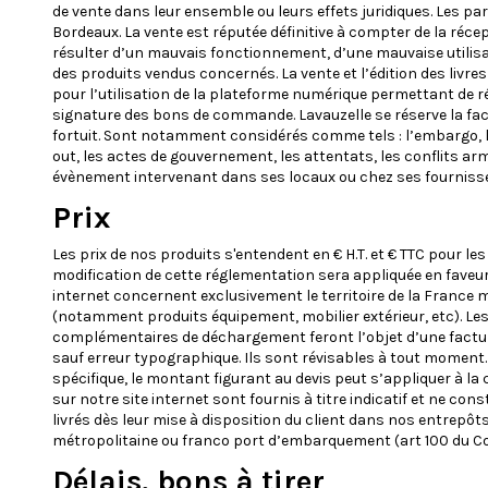
de vente dans leur ensemble ou leurs effets juridiques. Les pa
Bordeaux. La vente est réputée définitive à compter de la ré
résulter d’un mauvais fonctionnement, d’une mauvaise utilisat
des produits vendus concernés. La vente et l’édition des livres
pour l’utilisation de la plateforme numérique permettant de 
signature des bons de commande. Lavauzelle se réserve la facul
fortuit. Sont notamment considérés comme tels : l’embargo, les
out, les actes de gouvernement, les attentats, les conflits ar
évènement intervenant dans ses locaux ou chez ses fournisseur
Prix
Les prix de nos produits s'entendent en € H.T. et € TTC pour le
modification de cette réglementation sera appliquée en faveur 
internet concernent exclusivement le territoire de la France m
(notamment produits équipement, mobilier extérieur, etc). Le
complémentaires de déchargement feront l’objet d’une facturati
sauf erreur typographique. Ils sont révisables à tout moment. Il
spécifique, le montant figurant au devis peut s’appliquer à la
sur notre site internet sont fournis à titre indicatif et ne co
livrés dès leur mise à disposition du client dans nos entrepôt
métropolitaine ou franco port d’embarquement (art 100 du 
Délais, bons à tirer