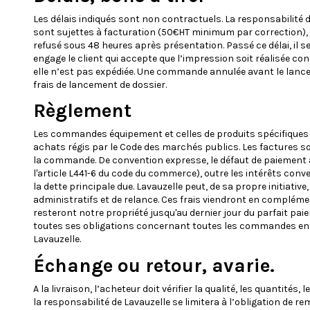
Les délais indiqués sont non contractuels. La responsabilité 
sont sujettes à facturation (50€HT minimum par correction), et
refusé sous 48 heures après présentation. Passé ce délai, il se
engage le client qui accepte que l’impression soit réalisée con
elle n’est pas expédiée. Une commande annulée avant le lanc
frais de lancement de dossier.
Règlement
Les commandes équipement et celles de produits spécifiques son
achats régis par le Code des marchés publics. Les factures s
la commande. De convention expresse, le défaut de paiement au
l'article L441-6 du code du commerce), outre les intérêts conve
la dette principale due. Lavauzelle peut, de sa propre initiativ
administratifs et de relance. Ces frais viendront en complém
resteront notre propriété jusqu'au dernier jour du parfait pai
toutes ses obligations concernant toutes les commandes en co
Lavauzelle.
Échange ou retour, avarie.
A la livraison, l’acheteur doit vérifier la qualité, les quanti
la responsabilité de Lavauzelle se limitera à l’obligation de