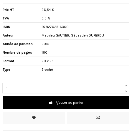
Prix HT
26,54 €
TVA
5,5 %
ISBN
9782702516300
Auteur
Mathieu GAUTIER
,
Sébastien DUPERDU
Année de parution
2015
Nombre de pages
160
Format
20 x 25
Type
Broché
Ajouter au panier