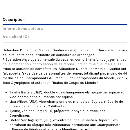
Description
Informations auteurs
Avis client
(0)
Sébastien Duperdu et Mathieu Gautier vous guident aujourd'hui sur le chemin
de la réussite et de la victoire en concours de dressage !
Préparation physique et mentale du cavalier, compréhension du jugement et
de la compétition, optimisation de sa reprise libre en musique, mais aussi
trucs et astuces de compétiteurs, Sébastien Duperdu et Mathieu Gautier ont
fait appel à l'expertise de personnalités de renom, totalisant pas moins de 44
médailles en Championnats d'Europe, 25 en Championnats du Monde, 22 aux
Jeux Olympiques et autant en Finales de Coupe du Monde :
Tineke Bartels (NED), double vice-championne olympique par équipe et
vice-championne du monde par équipe.
Lisa Wilcox (USA), vice-championne du monde par équipe, médaille de
bronze par équipe aux JO dAtlanta.
Tjalling Van den Berg (NED), préparateur physique d'Adelinde
Cornelissen.
Stefan Van Ingelgem (BEL), ex-entraîneur de Sébastien Duperdu, ex-
entraîneur de l'équipe néo-zélandaise, participant aux Championnats
d'Europe de Windsor et aux Jeux Mondiaux de Lexington.