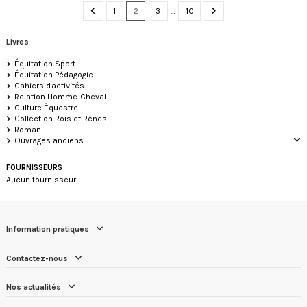
1
2
3
…
10
Livres
Équitation Sport
Équitation Pédagogie
Cahiers d'activités
Relation Homme-Cheval
Culture Équestre
Collection Rois et Rênes
Roman
Ouvrages anciens
FOURNISSEURS
Aucun fournisseur
Information pratiques
Contactez-nous
Nos actualités