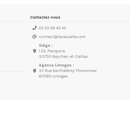
Contactez-nous
05 55 58 45 45
contact
@
lavauzelle.com
Siège :
1 ZA, Pasquina
33750 Beychac-et-Caillau
Agence Limoges :
37 Rue Barthélémy Thimonnier
87280 Limoges