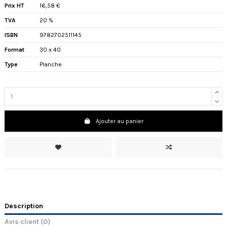
Prix HT
16,58 €
TVA
20 %
ISBN
9782702511145
Format
30 x 40
Type
Planche
Ajouter au panier
Description
Avis client
(0)