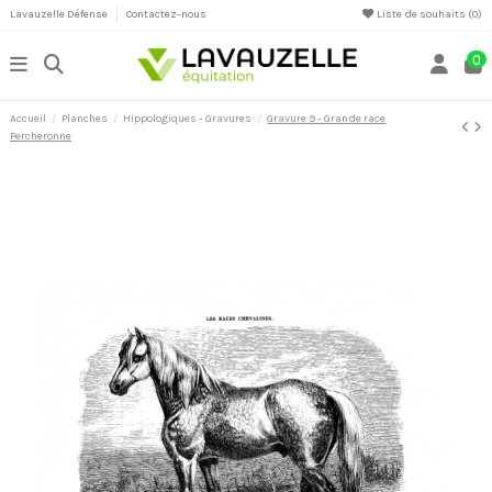
Lavauzelle Défense
Contactez-nous
Liste de souhaits (
0
)
0
Accueil
Planches
Hippologiques - Gravures
Gravure 9 - Grande race
Percheronne