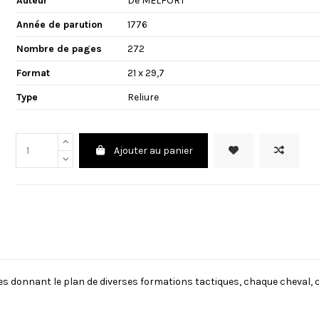
Auteur
De MELFORT
Année de parution
1776
Nombre de pages
272
Format
21 x 29,7
Type
Reliure
Ajouter au panier
nches donnant le plan de diverses formations tactiques, chaque cheval, 