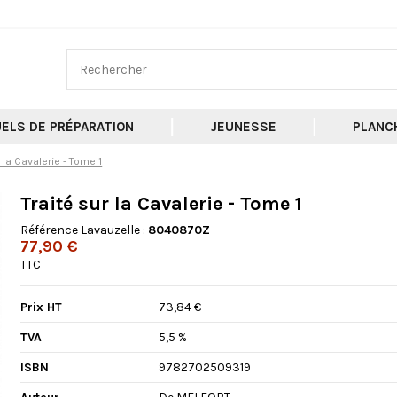
ELS DE PRÉPARATION
JEUNESSE
PLANC
r la Cavalerie - Tome 1
Traité sur la Cavalerie - Tome 1
Référence Lavauzelle :
8040870Z
77,90 €
TTC
Prix HT
73,84 €
TVA
5,5 %
ISBN
9782702509319