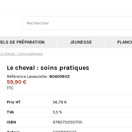
ELS DE PRÉPARATION
JEUNESSE
PLANC
Le cheval : soins pratiques
Le cheval : soins pratiques
Référence Lavauzelle :
8040560Z
59,90 €
TTC
Prix HT
56,78 €
TVA
5,5 %
ISBN
9782702507131