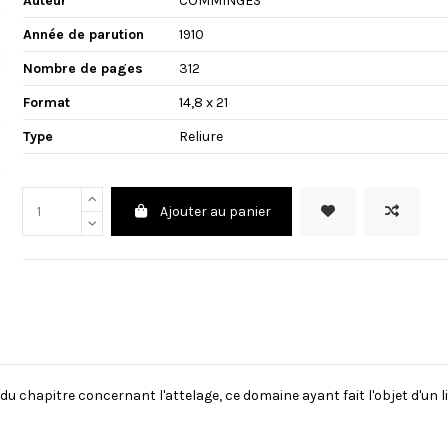
Auteur
COMMINGES
Année de parution
1910
Nombre de pages
312
Format
14,8 x 21
Type
Reliure
Ajouter au panier
u chapitre concernant l'attelage, ce domaine ayant fait l'objet d'un l