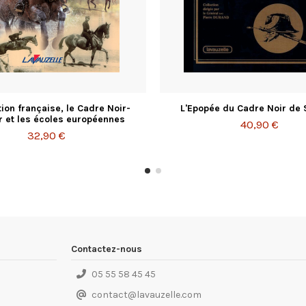
tion française, le Cadre Noir-
L'Epopée du Cadre Noir de
 et les écoles européennes
40,90 €
32,90 €
Contactez-nous
05 55 58 45 45
contact
@
lavauzelle.com