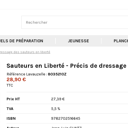
ELS DE PRÉPARATION
JEUNESSE
PLANC
dressage des sauteurs en liberté
Sauteurs en Liberté - Précis de dressage
Référence Lavauzelle :
8035210Z
28,90 €
TTC
Prix HT
27,39 €
TVA
5,5 %
ISBN
9782702516645