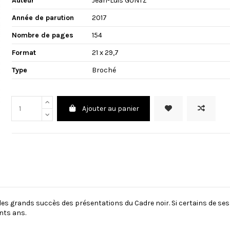
Auteur
Jean-Luis GUNTZ
Année de parution
2017
Nombre de pages
154
Format
21 x 29,7
Type
Broché
Ajouter au panier
 des grands succès des présentations du Cadre noir. Si certains de ses
nts ans.